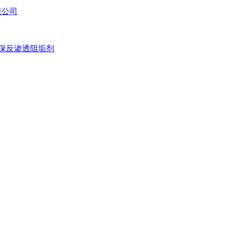
保反渗透阻垢剂