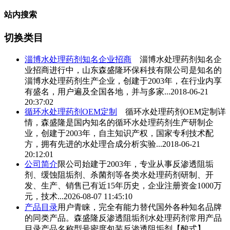
站内搜索
切换类目
淄博
水处理药剂
知名企业招商
淄博
水处理药剂
知名企
业招商进行中，山东森盛隆环保科技有限公司是知名的
淄博
水处理药剂
生产企业，创建于2003年，在行业内享
有盛名，用户遍及全国各地，并与多家...
2018-06-21
20:37:02
循环
水处理药剂
OEM定制
循环
水处理药剂
OEM定制详
情，森盛隆是国内知名的循环
水处理药剂
生产研制企
业，创建于2003年，自主知识产权，国家专利技术配
方，拥有先进的水处理合成分析实验...
2018-06-21
20:12:01
公司简介
限公司始建于2003年，专业从事反渗透阻垢
剂、缓蚀阻垢剂、杀菌剂等各类
水处理药剂
研制、开
发、生产、销售已有近15年历史，企业注册资金1000万
元，技术...
2026-08-07 11:45:10
产品目录
用户青睐，完全有能力替代国外各种知名品牌
的同类产品。森盛隆反渗透阻垢剂
水处理药剂
常用产品
目录产品名称型号密度包装反渗透阻垢剂【酸式】